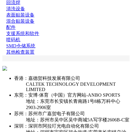
回流焊
清洗设备
表面贴装设备
混合贴装设备
配件
支援系统和软件
喷码机
SMD仓储系统
其他检查装置
香港：嘉德贺科技发展有限公司
CALTEK TECHNOLOGY DEVELOPMENT
LIMITED
东莞：安博·体育（中国）官方网站-ANBO SPORTS
地址：东莞市长安镇长青南路1号8栋万科中心
2903-2906室
苏州：苏州市广嘉贺电子有限公司
地址：苏州市吴中区吴中商城5A写字楼2606B-C室
深圳：深圳市阿拉玎光电自动化有限公司