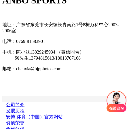
ANBO SPORTS
地址：广东省东莞市长安镇长青南路1号8栋万科中心2903-
2906室
电话：0769-81583901
手机：陈小姐13829245934 （微信同号）
赖先生13794815613/
18013707168
邮箱：chenxia@bjpphotos.com
公司简介
发展历程
安博·体育（中国）官方网站
资质荣誉
合作伙伴