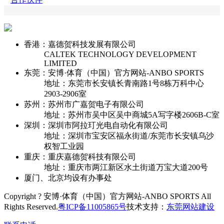
香港：嘉德贺科技发展有限公司
CALTEK TECHNOLOGY DEVELOPMENT
LIMITED
东莞：安博·体育（中国）官方网站-ANBO SPORTS
地址：东莞市长安镇长青南路1号8栋万科中心
2903-2906室
苏州：苏州市广嘉贺电子有限公司
地址：苏州市吴中区吴中商城5A写字楼2606B-C室
深圳：深圳市阿拉玎光电自动化有限公司
地址：深圳市宝安区福永街道/东莞市长安镇乌沙
权智工业园
重庆：重庆嘉德贺科技有限公司
地址：重庆市两江新区水土街道万宝大道200号
厦门、北京均设有办事处
Copyright ? 安博·体育（中国）官方网站-ANBO SPORTS All
Rights Reserved.
粤ICP备11005865号
技术支持：
东莞网站建设