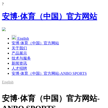
?
安博·体育（中国）官方网站
English
安博·体育（中国）官方网站
关于我们
产品展示
技术与服务
新闻资讯
人才招聘
安博·体育（中国）官方网站-ANBO SPORTS
English
安博·体育（中国）官方网站-