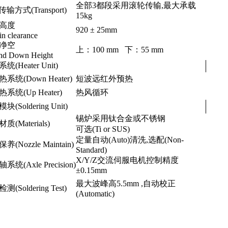
全部3都段采用滚轮传输,最大承载
传输方式(Transport)
15kg
高度
920 ± 25mm
in clearance
净空
上：100 mm 下：55 mm
nd Down Height
统(Heater Unit)
系统(Down Heater)
短波远红外预热
系统(Up Heater)
热风循环
(Soldering Unit)
锡炉采用钛合金或不锈钢
质(Materials)
可选(Ti or SUS)
定量自动(Auto)清洗,选配(Non-
养(Nozzle Maintain)
Standard)
X/Y/Z交流伺服电机控制精度
系统(Axle Precision)
±0.15mm
最大波峰高5.5mm ,自动校正
(Soldering Test)
(Automatic)