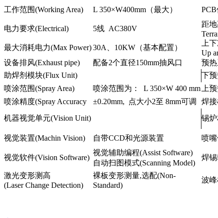
工作范围(Working Area)
L 350×W400mm（最大）
PCB
距地
电力要求(Electrical)
5线 AC380V
Terra
上下
最大消耗电力(Max Power)
30A、10KW（基本配置）
Up a
设备排风(Exhaust pipe)
配备2个直径150mm抽风口
预热系
助焊剂模块(Flux Unit)
下预热
喷涂范围(Spray Area)
喷涂范围为： L 350×W 400 mm
上预热
喷涂精度(Spray Accuracy
±0.20mm, 点大小2至 8mm可调
焊接模块
机器视觉单元(Vision Unit)
锡炉材
视觉装置(Machin Vision)
自带CCD和光源装置
喷嘴保
视觉辅助编程(Assist Software)
视觉软件(Vision Software)
焊锡轴
自动扫图模式(Scanning Model)
激光变形测高
裸板变形测量,选配(Non-
波峰检测
(Laser Change Detection)
Standard)